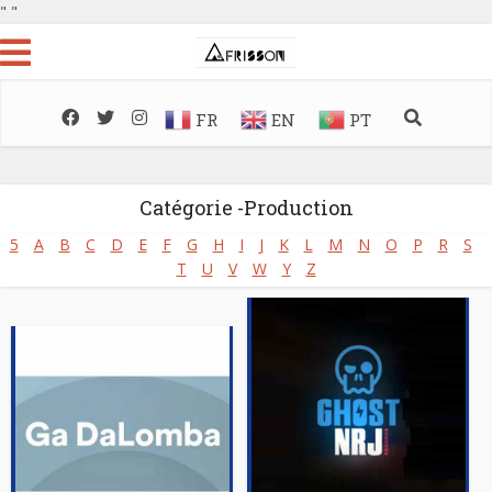
"
"
FR
EN
PT
Catégorie -Production
5
A
B
C
D
E
F
G
H
I
J
K
L
M
N
O
P
R
S
T
U
V
W
Y
Z