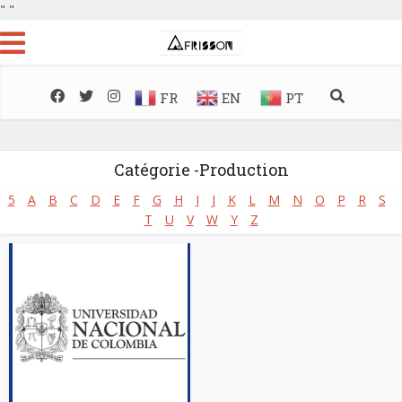
"
"
FR
EN
PT
Catégorie -Production
5
A
B
C
D
E
F
G
H
I
J
K
L
M
N
O
P
R
S
T
U
V
W
Y
Z