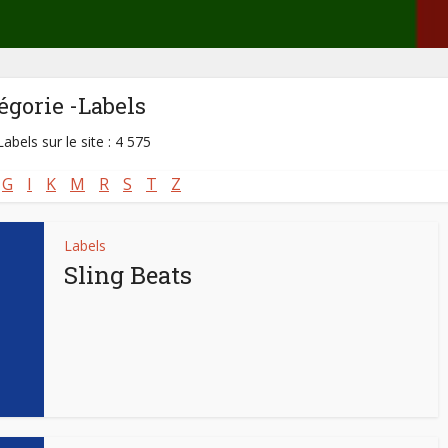
égorie -Labels
abels sur le site : 4 575
G
I
K
M
R
S
T
Z
Labels
Sling Beats