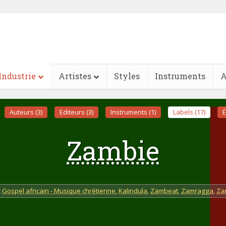
Industrie
Artistes
Styles
Instruments
A
Auteurs (3)
Editeurs (3)
Instruments (1)
Labels (17)
É
Zambie
:
Gospel africain - Musique chrétienne
,
Kalindula
,
Zambeat
,
Zamragga
,
Za