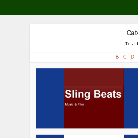
Cat
Total L
B
C
D