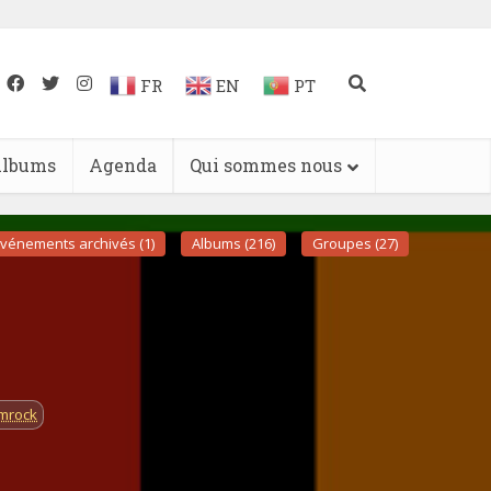
FR
EN
PT
lbums
Agenda
Qui sommes nous
vénements archivés (1)
Albums (216)
Groupes (27)
mrock