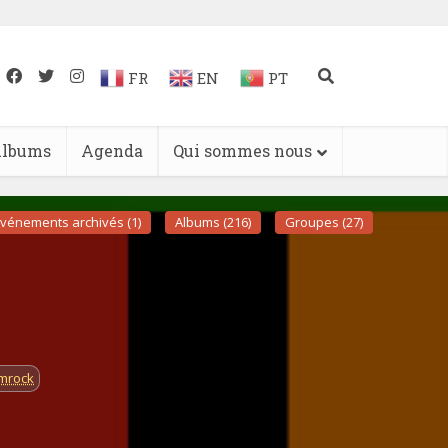
FR
EN
PT
lbums
Agenda
Qui sommes nous
vénements archivés (1)
Albums (216)
Groupes (27)
mrock