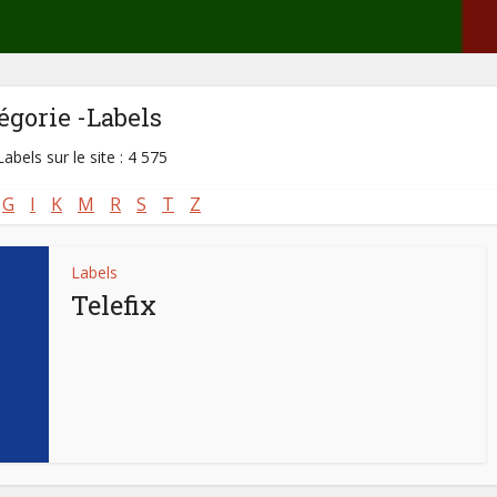
égorie -Labels
abels sur le site : 4 575
G
I
K
M
R
S
T
Z
Labels
Telefix