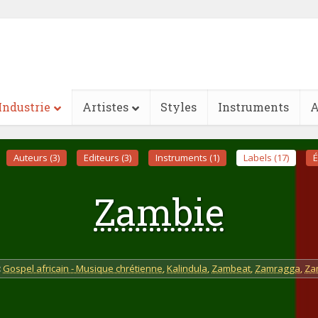
Industrie
Artistes
Styles
Instruments
A
Auteurs (3)
Editeurs (3)
Instruments (1)
Labels (17)
É
Zambie
:
Gospel africain - Musique chrétienne
,
Kalindula
,
Zambeat
,
Zamragga
,
Za