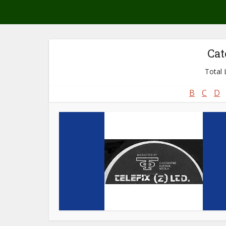
Cat
Total L
B
C
D