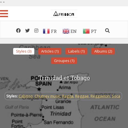
"
"
FR
EN
PT
Styles (3)
Articles (1)
Labels (1)
Albums (2)
Groupes (1)
Trinidad et Tobago
Styles:
Calypso
,
Chutney music
,
Ragga
,
Reggae
,
Reggaeton
,
Soca