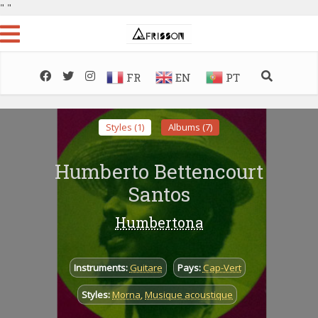
"
"
FR
EN
PT
Styles (1)
Albums (7)
Humberto Bettencourt
Santos
Humbertona
Instruments:
Guitare
Pays:
Cap-Vert
Styles:
Morna
,
Musique acoustique