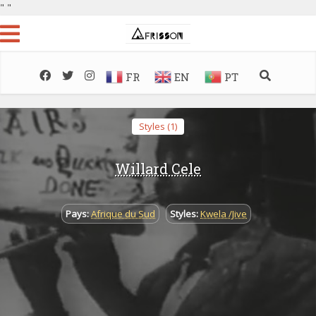
"
"
FR
EN
PT
Styles (1)
Willard Cele
Pays:
Afrique du Sud
Styles:
Kwela /Jive