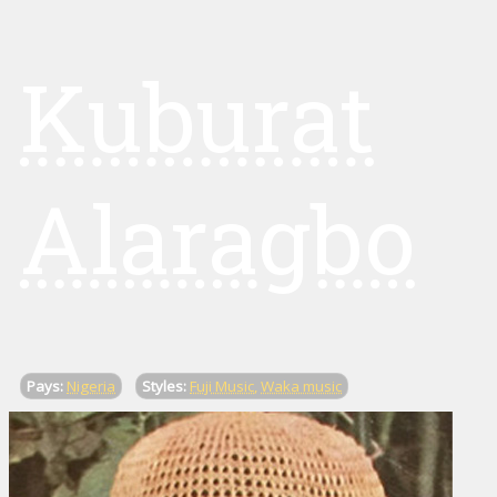
Kuburat
Alaragbo
Pays:
Nigeria
Styles:
Fuji Music
,
Waka music