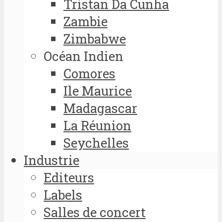
Tristan Da Cunha
Zambie
Zimbabwe
Océan Indien
Comores
Ile Maurice
Madagascar
La Réunion
Seychelles
Industrie
Editeurs
Labels
Salles de concert