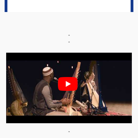
"
"
"