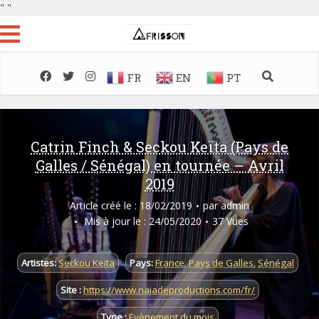
"
"
FR
EN
PT
Catrin Finch & Seckou Keïta (Pays de
Galles / Sénégal) en tournée – Avril
2019
Article créé le : 18/02/2019
par
admin
Mis à jour le : 24/05/2020
37 Vues
Artistes:
Seckou Keïta
Pays:
France
,
Pays de Galles
,
Sénégal
Site :
https://www.naiadeproductions.com/fr/
Type :
Evènement du mois