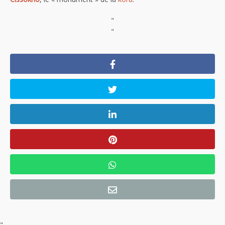
"
"
"