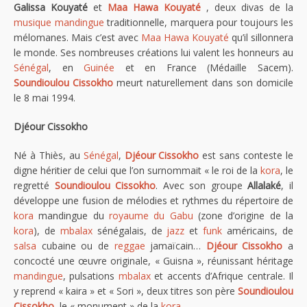
Galissa Kouyaté
et
Maa Hawa Kouyaté
, deux divas de la
musique mandingue
traditionnelle, marquera pour toujours les
mélomanes. Mais c’est avec
Maa Hawa Kouyaté
qu’il sillonnera
le monde. Ses nombreuses créations lui valent les honneurs au
Sénégal
, en
Guinée
et en France (Médaille Sacem).
Soundioulou Cissokho
meurt naturellement dans son domicile
le 8 mai 1994.
Djéour Cissokho
Né à Thiès, au
Sénégal
,
Djéour Cissokho
est sans conteste le
digne héritier de celui que l’on surnommait « le roi de la
kora
, le
regretté
Soundioulou Cissokho
. Avec son groupe
Allalaké
, il
développe une fusion de mélodies et rythmes du répertoire de
kora
mandingue du
royaume du Gabu
(zone d’origine de la
kora
), de
mbalax
sénégalais, de
jazz
et
funk
américains, de
salsa
cubaine ou de
reggae
jamaïcain…
Djéour Cissokho
a
concocté une œuvre originale, « Guisna », réunissant héritage
mandingue
, pulsations
mbalax
et accents d’Afrique centrale. Il
y reprend « kaira » et « Sori », deux titres son père
Soundioulou
Cissokho
, le « monument » de la
kora
.