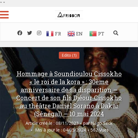
"
"
FR
EN
PT
Edito (1)
Hommage à Soundioulou Cissokho
« le roi de la kora » : 30ème
anniversaire de sa disparition –
Concert de son fils Djéour Cissokho
au théâtre Daniel Sorano à Dakar
(Sénégal) – 10 mai 2024
Article créé le : 08/11/2023
par
Nago Seck
Mis à jour le : 04/05/2024
562 Vues