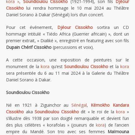
kora »
,
Soundioulou Cissokho
(1921-1994), son fils
Djéour
Cissokho
lui rendra hommage le 10 mai 2024 au Théâtre
Daniel Sorano à Dakar (Sénégal) lors d’un concert.
Pour cet événement,
Djéour Cissokho
sortira un CD
hommage intitulé « Tiédo Africa (Guerrier africain) », dont un
premier extrait, « Dialiké », enregistré en featuring avec son fils
Dupain Chérif Cissokho
(percussions et voix).
A cette occasion, une exposition de peintures sur le
monument de la
kora
qu’est
Soundioulou Cissokho
et la
kora
sera présentée du 6 au 11 mai 2024 à la Galerie du Théâtre
Daniel Sorano à Dakar.
Soundioulou Cissokho
Né en 1921 à Ziguinchor au
Sénégal
,
Kémokho Kandara
Cissokho
aka
Soundioulou Cissokho
dit « le roi de la
kora
»
s’illustre dès 1938 par son doigté remarquable et devient l’un
des plus célèbres « korafolas » (joueurs de
kora
) de l’ancien
empire du Mandé. Son trio avec ses femmes
Maïmouna