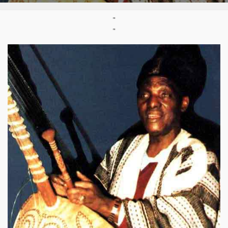
Artistes:
Djéour Cissokho
,
Soundioulou Cissokho
"
"
Instruments:
Kora
Pays:
Sénégal
Styles:
Afro-fusion/afrobeats
,
Musique mandingue