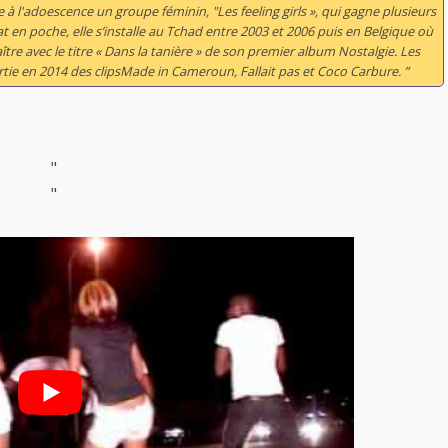
 à l'adoescence un groupe féminin, "Les feeling girls », qui gagne plusieurs
t en poche, elle s’installe au Tchad entre 2003 et 2006 puis en Belgique où
aître avec le titre « Dans la tanière » de son premier album
Nostalgie
. Les
rtie en 2014 des clips
Made in Cameroun
,
Fallait pas
et
Coco Carbure
. ”
"
"