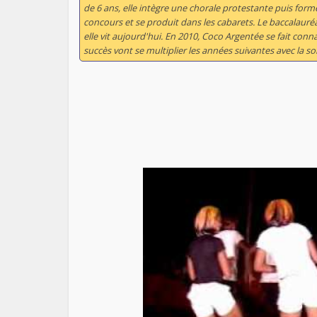
de 6 ans, elle intègre une chorale protestante puis forme
concours et se produit dans les cabarets. Le baccalauréa
elle vit aujourd'hui. En 2010, Coco Argentée se fait conn
succès vont se multiplier les années suivantes avec la so