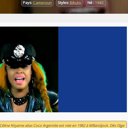
Pays:
Cameroun
Styles:
Bikutsi
Né :
1982
Céline Ntyame alias Coco Argentée est née en 1982 à MBandjock. Dès l’âge