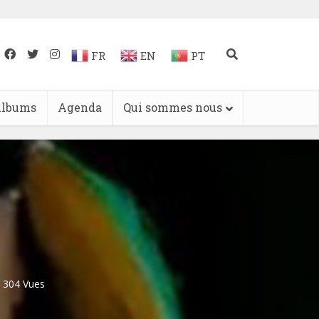
FR
EN
PT
lbums
Agenda
Qui sommes nous
304 Vues