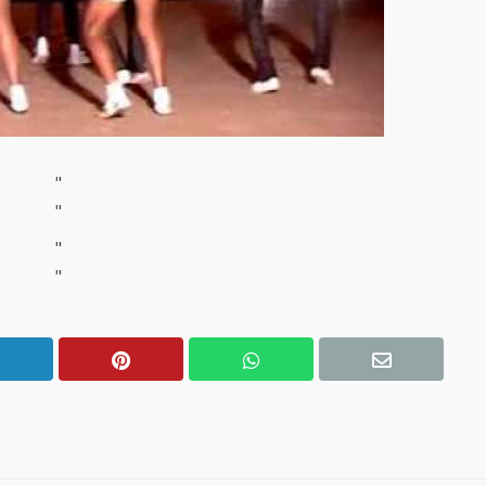
"
"
"
"