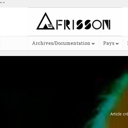
"
"
Archives/Documentation
Pays
Article cr