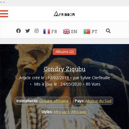
"
"
FR
EN
PT
Albums (2)
Condry Ziqubu
Article créé le : 12/02/2013
par
Sylvie Clerfeuille
Mis à jour le : 24/05/2020
80 Vues
Instruments:
Guitare africaine
Pays:
Afrique du Sud
Styles:
Afro-jazz
,
Afro-pop