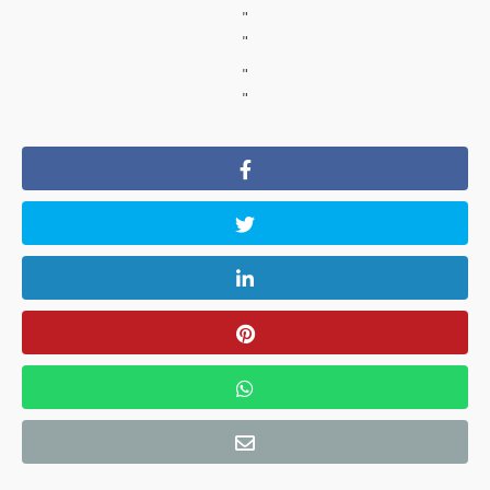
"
"
"
"