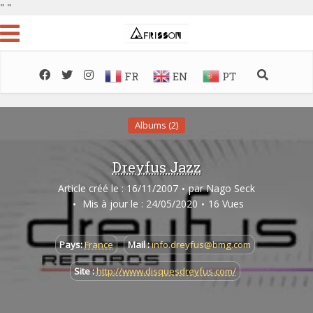
"
"
FR
EN
PT
Albums (2)
Dreyfus Jazz
Article créé le : 16/11/2007
par
Nago Seck
Mis à jour le : 24/05/2020
16 Vues
Pays:
France
Mail :
info.dreyfus@bmg.com
Site :
http://www.disquesdreyfus.com/