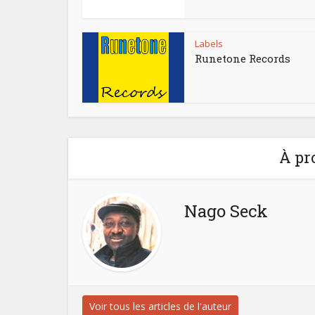
Labels
Runetone Records
À pr
Nago Seck
Voir tous les articles de l'auteur