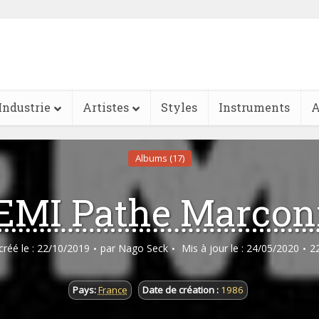
Industrie
Artistes
Styles
Instruments
A
Albums (17)
EMI Pathe Marcon
 créé le : 22/10/2019
par
Nago Seck
Mis à jour le : 24/05/2020
2
Pays:
France
Date de création :
1986