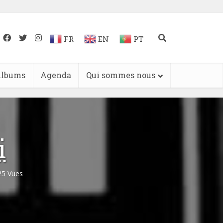
FR
EN
PT
lbums
Agenda
Qui sommes nous
i
25 Vues