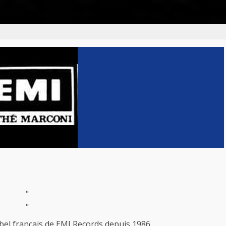
"
"
bel français de EMI Records depuis 1986.