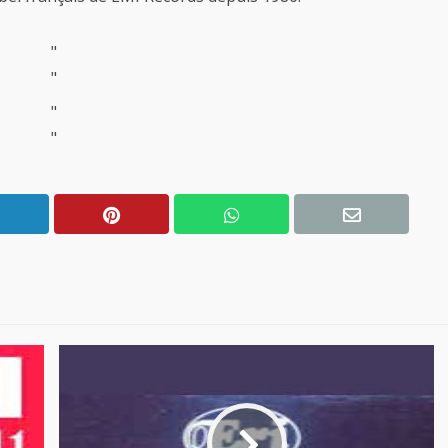
"
"
"
"