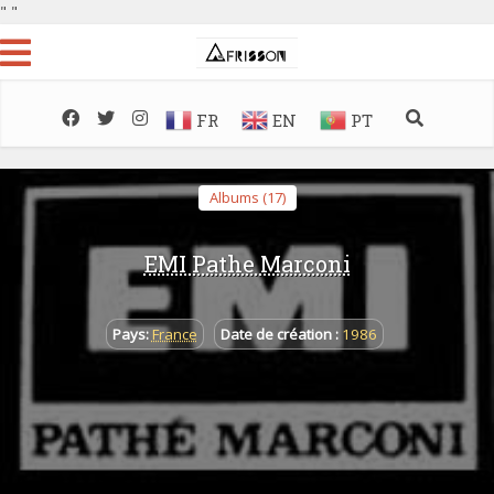
"
"
FR
EN
PT
Albums (17)
EMI Pathe Marconi
Pays:
France
Date de création :
1986