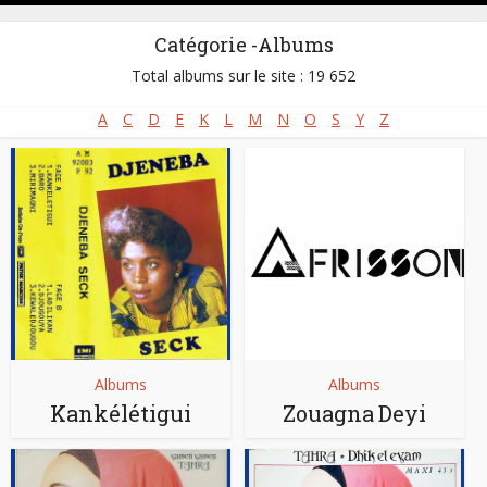
Catégorie -Albums
Total albums sur le site : 19 652
A
C
D
E
K
L
M
N
O
S
Y
Z
Albums
Albums
Kankélétigui
Zouagna Deyi