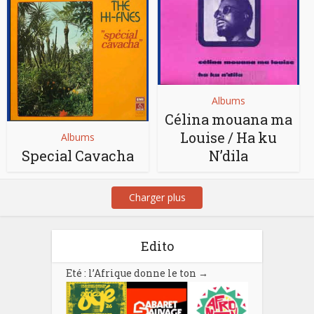
Albums
Célina mouana ma
Louise / Ha ku
Albums
Special Cavacha
N’dila
Charger plus
Edito
Eté : l’Afrique donne le ton
→