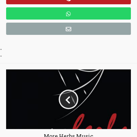
"
"
More Herbs Music