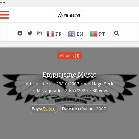
"
"
FR
EN
PT
Albums (1)
Empirisme Music
Article créé le : 25/10/2007
par
Nago Seck
Mis à jour le : 24/05/2020
30 Vues
Pays:
France
Date de création :
2007