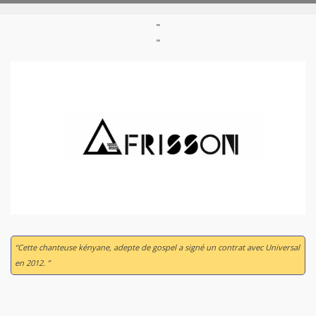
"
"
“Cette chanteuse kényane, adepte de gospel a signé un contrat avec Universal
en 2012. ”