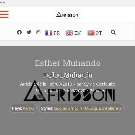
"
"
FR
EN
PT
Esther Muhando
Esther Muhando
Article créé le : 05/09/2013
par
Sylvie Clerfeuille
Mis à jour le : 24/05/2020
39 Vues
Pays:
Kenya
Styles:
Gospel africain - Musique chrétienne