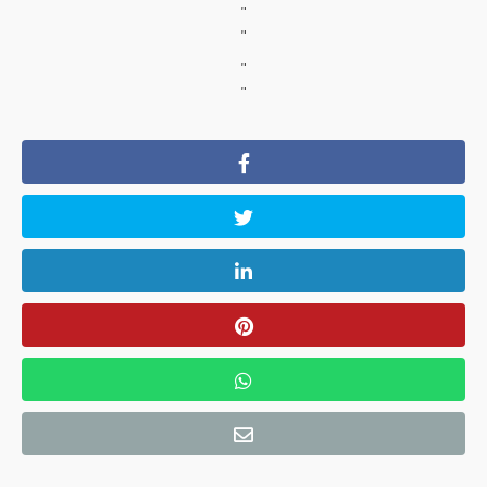
"
"
"
"