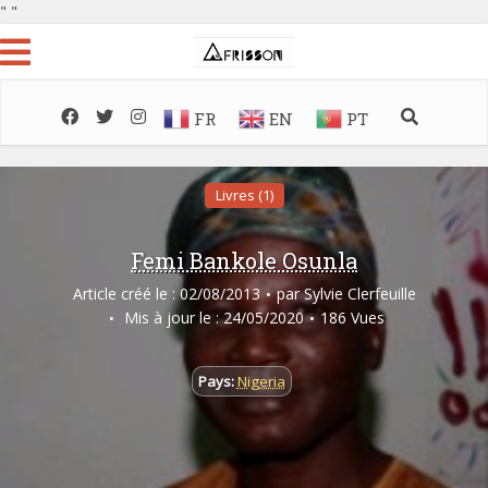
"
"
FR
EN
PT
Livres (1)
Femi Bankole Osunla
Article créé le : 02/08/2013
par
Sylvie Clerfeuille
Mis à jour le : 24/05/2020
186 Vues
Pays:
Nigeria