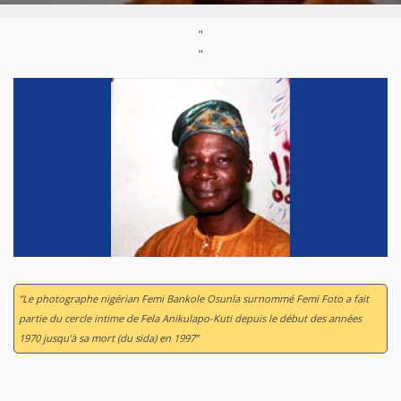
"
"
“Le photographe nigérian Femi Bankole Osunla surnommé Femi Foto a fait
partie du cercle intime de Fela Anikulapo-Kuti depuis le début des années
1970 jusqu’à sa mort (du sida) en 1997”