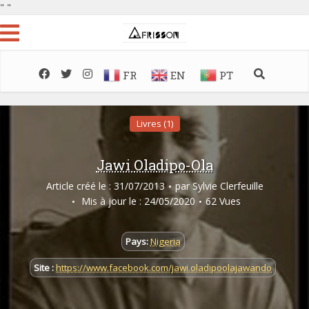
"
"
FR
EN
PT
Livres (1)
Jawi Oladipo-Ola
Article créé le : 31/07/2013
par
Sylvie Clerfeuille
Mis à jour le : 24/05/2020
62 Vues
Pays:
Nigeria
Site :
https://www.facebook.com/jawi.oladipoolajawando