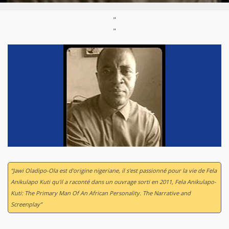
"
"
“Jawi Oladipo-Ola est d'origine nigeriane, il s'est passionné pour la vie de Fela
Anikulapo Kuti qu'il a raconté dans un ouvrage sorti en 2011,
Fela Anikulapo-
Kuti: The Primary Man Of An African Personality. The Narrative and
Screenplay
”