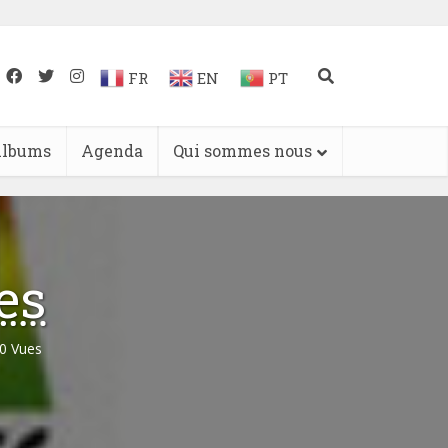
FR
EN
PT
lbums
Agenda
Qui sommes nous
es
0 Vues