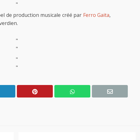
"
bel de production musicale créé par
Ferro Gaita
,
verdien.
"
"
"
"