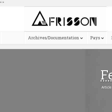
"
"
Archives/Documentation
Pays
F
Articl