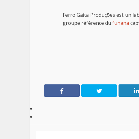
Ferro Gaita Produções est un la
groupe référence du
funana
cap
"
"