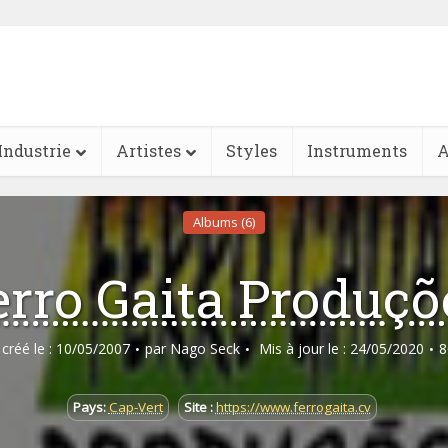
Industrie
Artistes
Styles
Instruments
A
Albums (6)
erro Gaita Produçõ
e créé le : 10/05/2007
par
Nago Seck
Mis à jour le : 24/05/2020
8
Pays:
Cap-Vert
Site :
https://www.ferrogaita.cv