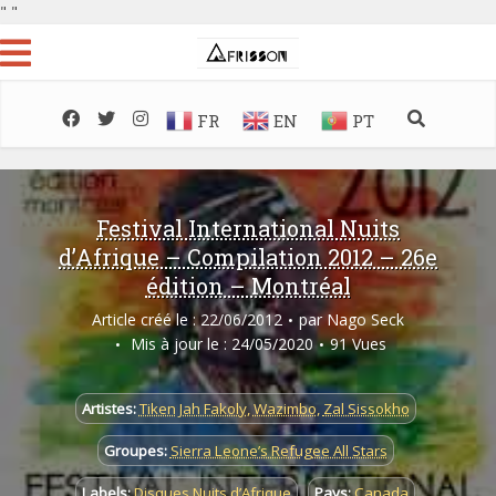
"
"
FR
EN
PT
Festival International Nuits
d’Afrique – Compilation 2012 – 26e
édition – Montréal
Article créé le : 22/06/2012
par
Nago Seck
Mis à jour le : 24/05/2020
91 Vues
Artistes:
Tiken Jah Fakoly
,
Wazimbo
,
Zal Sissokho
Groupes:
Sierra Leone’s Refugee All Stars
Labels:
Disques Nuits d’Afrique
Pays:
Canada