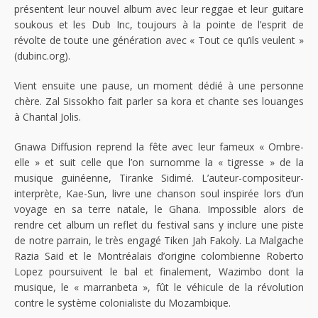
présentent leur nouvel album avec leur reggae et leur guitare
soukous et les Dub Inc, toujours à la pointe de l’esprit de
révolte de toute une génération avec « Tout ce qu’ils veulent »
(dubinc.org).
Vient ensuite une pause, un moment dédié à une personne
chère. Zal Sissokho fait parler sa kora et chante ses louanges
à Chantal Jolis.
Gnawa Diffusion reprend la fête avec leur fameux « Ombre-
elle » et suit celle que l’on surnomme la « tigresse » de la
musique guinéenne, Tiranke Sidimé. L’auteur-compositeur-
interprète, Kae-Sun, livre une chanson soul inspirée lors d’un
voyage en sa terre natale, le Ghana. Impossible alors de
rendre cet album un reflet du festival sans y inclure une piste
de notre parrain, le très engagé Tiken Jah Fakoly. La Malgache
Razia Said et le Montréalais d’origine colombienne Roberto
Lopez poursuivent le bal et finalement, Wazimbo dont la
musique, le « marranbeta », fût le véhicule de la révolution
contre le système colonialiste du Mozambique.