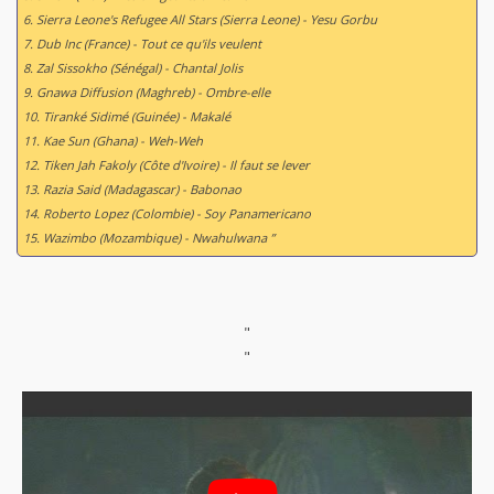
6. Sierra Leone's Refugee All Stars (Sierra Leone) - Yesu Gorbu
7. Dub Inc (France) - Tout ce qu'ils veulent
8. Zal Sissokho (Sénégal) - Chantal Jolis
9. Gnawa Diffusion (Maghreb) - Ombre-elle
10. Tiranké Sidimé (Guinée) - Makalé
11. Kae Sun (Ghana) - Weh-Weh
12. Tiken Jah Fakoly (Côte d'Ivoire) - Il faut se lever
13. Razia Said (Madagascar) - Babonao
14. Roberto Lopez (Colombie) - Soy Panamericano
15. Wazimbo (Mozambique) - Nwahulwana ”
"
"