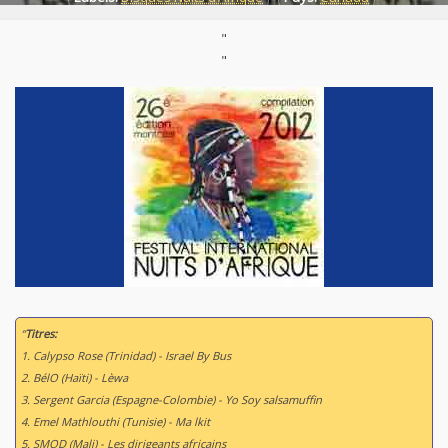
Styles:
World / Musique du monde
Support :
Compilation CD
"
"
Parution :
22/06/2012
“
Titres:
1. Calypso Rose (Trinidad) - Israel By Bus
2. BélO (Haïti) - Lèwa
3. Sergent Garcia (Espagne-Colombie) - Yo Soy salsamuffin
4. Emel Mathlouthi (Tunisie) - Ma lkit
5. SMOD (Mali) - Les dirigeants africains