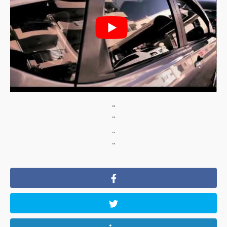
"
"
"
"