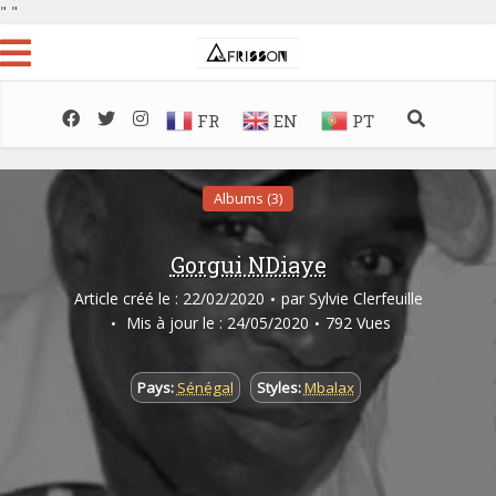
"
"
FR
EN
PT
Albums (3)
Gorgui NDiaye
Article créé le : 22/02/2020
par
Sylvie Clerfeuille
Mis à jour le : 24/05/2020
792 Vues
Pays:
Sénégal
Styles:
Mbalax