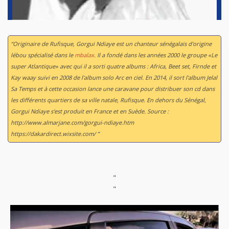
“Originaire de Rufisque, Gorgui Ndiaye est un chanteur sénégalais d'origine
lébou spécialisé dans le
mbalax
. Il a fondé dans les années 2000 le groupe «Le
super Atlantique» avec qui il a sorti quatre albums :
Africa
,
Beet set
,
Firnde
et
Kay waay
suivi en 2008 de l'album solo
Arc en ciel
. En 2014, il sort l'album
Jelal
Sa Temps
et à cette occasion lance une caravane pour distribuer son cd dans
les différents quartiers de sa ville natale, Rufisque. En dehors du Sénégal,
Gorgui Ndiaye s'est produit en France et en Suède. Source :
http://www.almarjane.com/gorgui-ndiaye.htm
https://dakardirect.wixsite.com/ ”
"
"