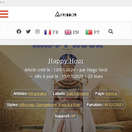
"
"
FR
EN
PT
Happy Hour
Article créé le : 13/01/2024
par
Nago Seck
Mis à jour le : 15/07/2025
23 Vues
Artistes:
King Kaka
Labels:
Kaka Empire
Pays:
Kenya
Styles:
Afro-rap
,
Gengetone
,
Kapuka Rap
Parution :
8/12/2021
Support :
EP