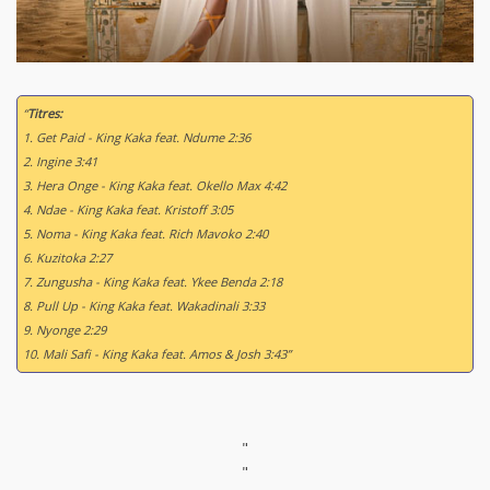
“
Titres:
1. Get Paid - King Kaka feat. Ndume 2:36
2. Ingine 3:41
3. Hera Onge - King Kaka feat. Okello Max 4:42
4. Ndae - King Kaka feat. Kristoff 3:05
5. Noma - King Kaka feat. Rich Mavoko 2:40
6. Kuzitoka 2:27
7. Zungusha - King Kaka feat. Ykee Benda 2:18
8. Pull Up - King Kaka feat. Wakadinali 3:33
9. Nyonge 2:29
10. Mali Safi - King Kaka feat. Amos & Josh 3:43”
"
"