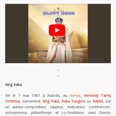
"
"
King Kaka
Né le 7 mai 1987 à Nairobi, au
Kenya
,
Kennedy Tarriq
Ombima
, surnommé
King Kaka
,
Kaka Sungura
ou
Rabbit
, est
un auteur-compositeur, rappeur, réalisateur, conférencier,
entrepreneur, philanthrope et co-fondateur, avec Dennis