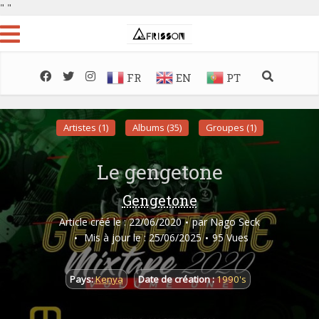
"
"
FR
EN
PT
Artistes (1)
Albums (35)
Groupes (1)
Le gengetone
Gengetone
Article créé le : 22/06/2020
par
Nago Seck
Mis à jour le : 25/06/2025
95 Vues
Pays:
Kenya
Date de création :
1990's