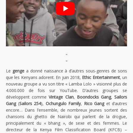
"
"
Le
genge
a donné naissance à d’autres sous-genres de sons
que les Kenyans adorent. En juin 2018,
Ethic Entertainment
, un
nouveau groupe a vu son titre « Lamba Lolo » visionné plus de
4.000.000 de fois sur YouTube. D’autres groupes se
développent comme
Vintage Clan
,
Boondocks Gang
,
Sailors
Gang
(
Sailors 254
),
Ochungulo Family
,
Rico Gang
et d’autres
encore… Dans l’ensemble, de nombreux jeunes sortent des
chansons du ghetto de Nairobi qui parlent de la drogue,
principalement du « bhang », de sexe et des femmes. Le
directeur de la Kenya Film Classification Board (KFCB) –