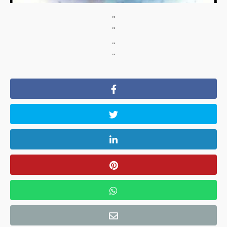
"
"
"
"