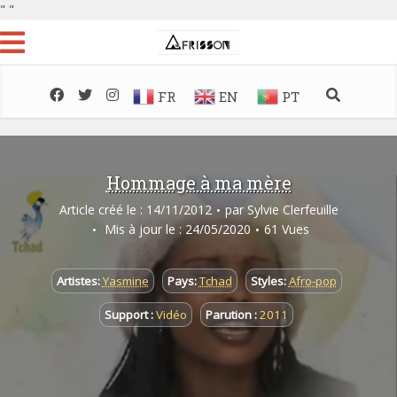
"
"
FR
EN
PT
Hommage à ma mère
Article créé le : 14/11/2012
par
Sylvie Clerfeuille
Mis à jour le : 24/05/2020
61 Vues
Artistes:
Yasmine
Pays:
Tchad
Styles:
Afro-pop
Support :
Vidéo
Parution :
2011