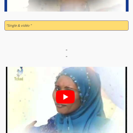
“Single & vidéo ”
"
"