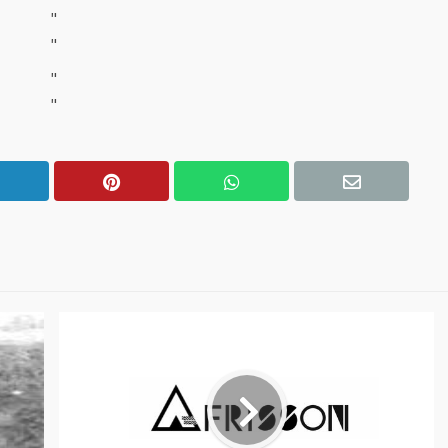
"
"
"
"