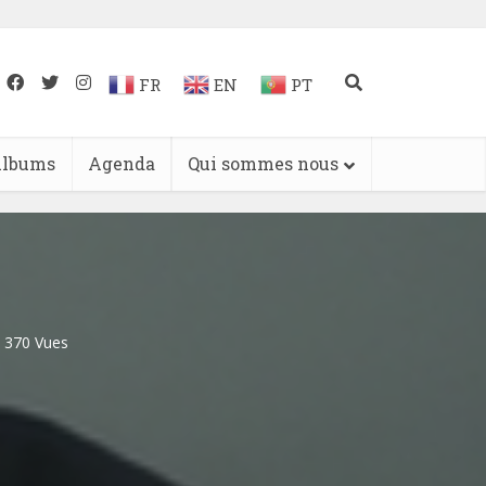
FR
EN
PT
lbums
Agenda
Qui sommes nous
370 Vues