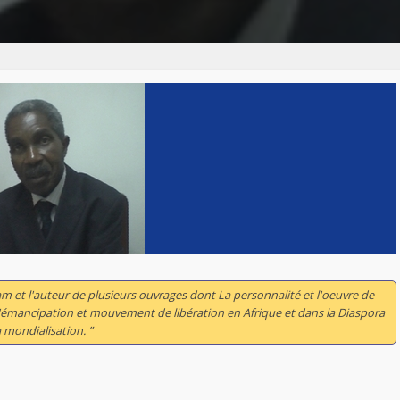
m et l'auteur de plusieurs ouvrages dont
La personnalité et l'oeuvre de
émancipation et mouvement de libération en Afrique et dans la Diaspora
a mondialisation
. ”