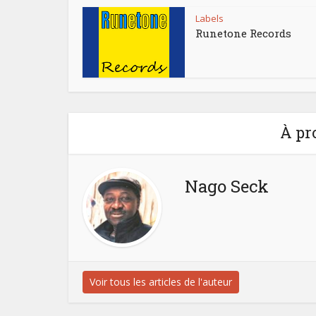
Labels
Runetone Records
À pr
Nago Seck
Voir tous les articles de l'auteur