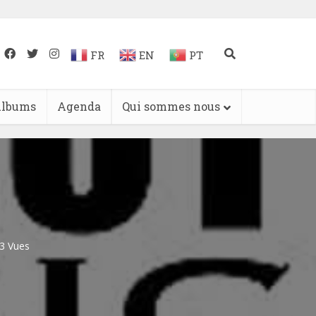
FR
EN
PT
lbums
Agenda
Qui sommes nous
3 Vues