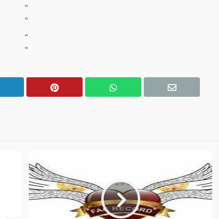
"
"
"
"