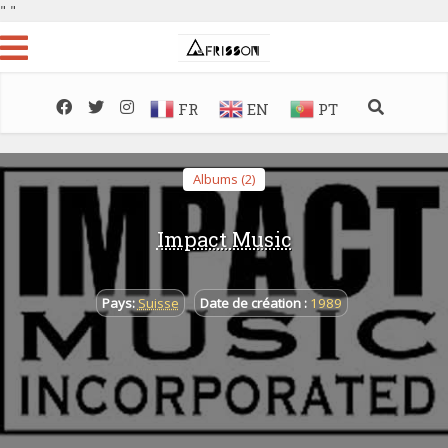
"
"
FR
EN
PT
Albums (2)
Impact Music
Pays:
Suisse
Date de création :
1989