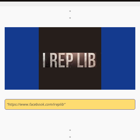
"
"
“https://www.facebook.com/ireplib”
"
"