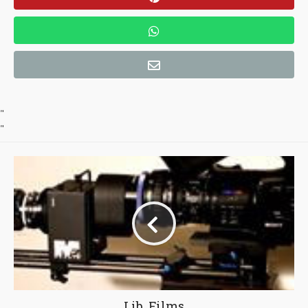
"
"
Lib. Films