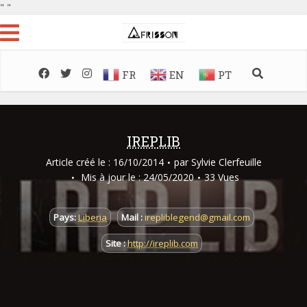
"
"
FR
EN
PT
IREPLIB
Article créé le : 16/10/2014
par
Sylvie Clerfeuille
Mis à jour le : 24/05/2020
33 Vues
Pays:
Liberia
Mail :
irepliblegend@gmail.com
Site :
http://ireplib.com