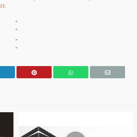
azz
.
"
"
"
"