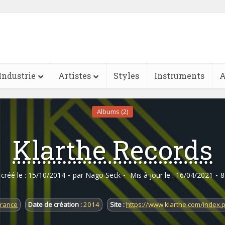
Industrie
Artistes
Styles
Instruments
A
Albums (2)
Klarthe Records
e créé le : 15/10/2014
par
Nago Seck
Mis à jour le : 16/04/2021
8
France
Date de création :
2014
Site :
https://www.klarthe.com/index.p