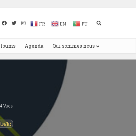
FR
EN
PT
lbums
Agenda
Qui sommes nous
4 Vues
hp/fr/