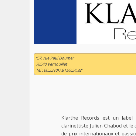
“57, rue Paul Doumer
78540 Vernouillet
Tél : 00.33 (0)7.81.99.54.92”
Klarthe Records est un label
clarinettiste Julien Chabod et l
de prix internationaux et passi