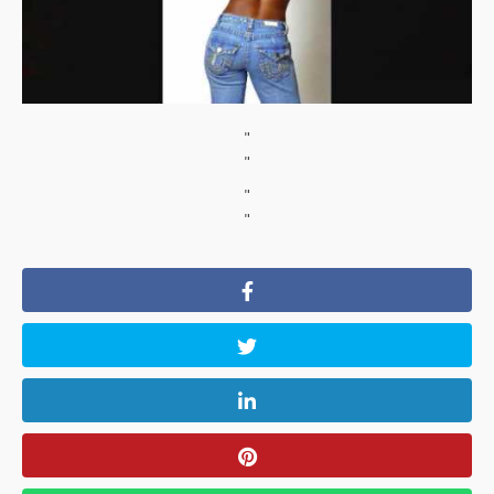
"
"
"
"