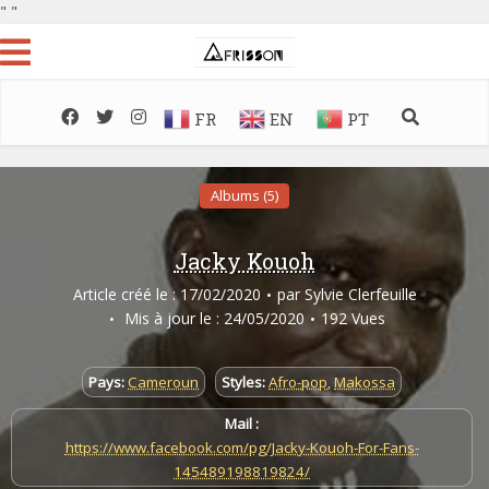
"
"
FR
EN
PT
Albums (5)
Jacky Kouoh
Article créé le : 17/02/2020
par
Sylvie Clerfeuille
Mis à jour le : 24/05/2020
192 Vues
Pays:
Cameroun
Styles:
Afro-pop
,
Makossa
Mail :
https://www.facebook.com/pg/Jacky-Kouoh-For-Fans-
145489198819824/