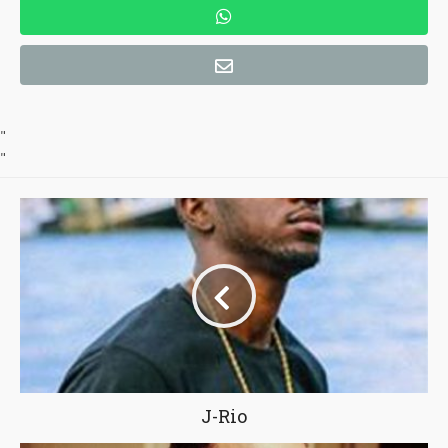
"
"
J-Rio