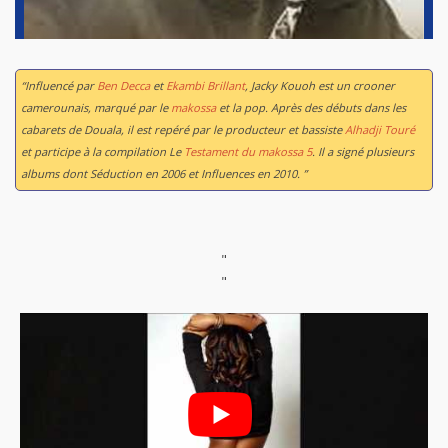
“Influencé par
Ben Decca
et
Ekambi Brillant
, Jacky Kouoh est un crooner
camerounais, marqué par le
makossa
et la pop. Après des débuts dans les
cabarets de Douala, il est repéré par le producteur et bassiste
Alhadji Touré
et participe à la compilation Le
Testament du makossa 5
. Il a signé plusieurs
albums dont
Séduction
en 2006 et
Influences
en 2010. ”
"
"