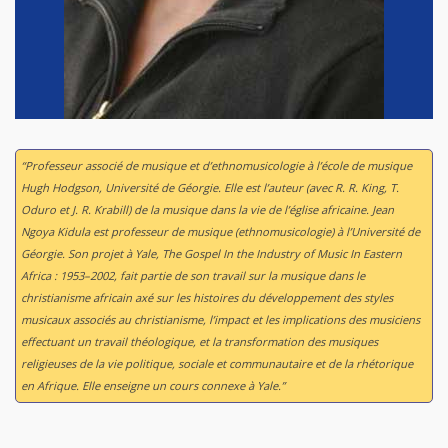
“Professeur associé de musique et d’ethnomusicologie à l’école de musique
Hugh Hodgson, Université de Géorgie. Elle est l’auteur (avec R. R. King, T.
Oduro et J. R. Krabill) de la musique dans la vie de l’église africaine. Jean
Ngoya Kidula est professeur de musique (ethnomusicologie) à l’Université de
Géorgie. Son projet à Yale, The Gospel In the Industry of Music In Eastern
Africa : 1953–2002, fait partie de son travail sur la musique dans le
christianisme africain axé sur les histoires du développement des styles
musicaux associés au christianisme, l’impact et les implications des musiciens
effectuant un travail théologique, et la transformation des musiques
religieuses de la vie politique, sociale et communautaire et de la rhétorique
en Afrique. Elle enseigne un cours connexe à Yale.”