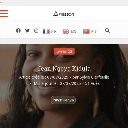
"
"
FR
EN
PT
Livres (2)
Jean Ngoya Kidula
Article créé le : 07/07/2025
par
Sylvie Clerfeuille
Mis à jour le : 07/07/2025
51 Vues
Pays:
Kenya