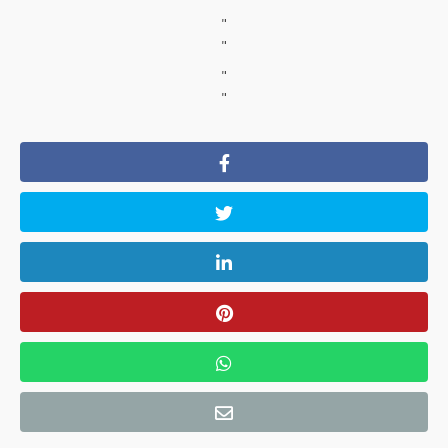
"
"
"
"