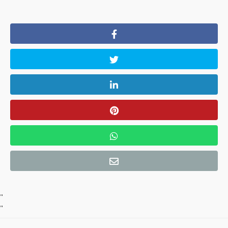
"
"
"