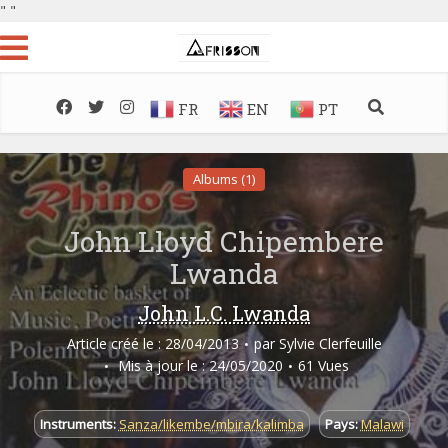
"
"
FR
EN
PT
Albums (1)
John Lloyd Chipembere
Lwanda
John L.C. Lwanda
Article créé le : 28/04/2013
par
Sylvie Clerfeuille
Mis à jour le : 24/05/2020
61 Vues
Instruments:
Sanza/likembe/mbira/kalimba
Pays:
Malawi