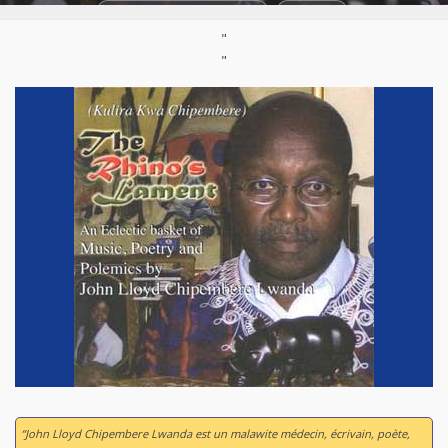
Styles:
Highlife
,
Pamtondo
Né :
1949
"
"
“John Lloyd Chipembere Lwanda est un malawite médecin, écrivain, poète,