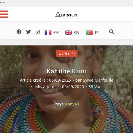
"
"
FR
EN
PT
Livres (1)
Kahithe Kiiru
Article créé le : 06/09/2025
par
Sylvie Clerfeuille
Mis à jour le : 06/09/2025
35 Vues
Pays:
Kenya