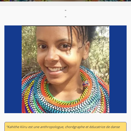
"
"
“Kahithe Kiiru est une anthropologue, chorégraphe et éducatrice de danse