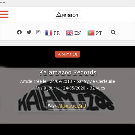
"
"
FR
EN
PT
Albums (3)
Kalamazoo Records
Article créé le : 24/09/2013
par
Sylvie Clerfeuille
Mis à jour le : 24/05/2020
32 Vues
Pays:
Afrique du Sud