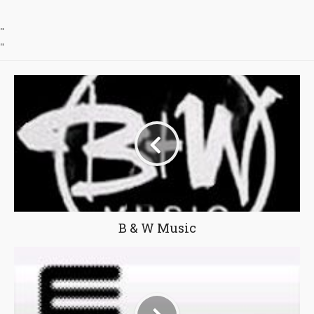
"
"
B & W Music