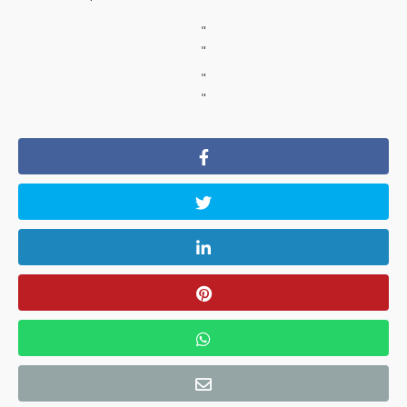
"
"
"
"