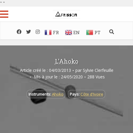
"
"
FR
EN
PT
L’Ahoko
Article créé le : 04/03/2013
par
Sylvie Clerfeuille
Mis à jour le : 24/05/2020
288 Vues
Instruments:
Ahoko
Pays:
Côte d'Ivoire