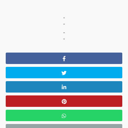
"
"
"
"