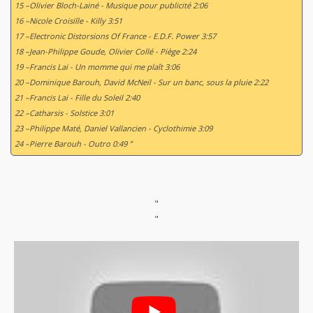
15 –Olivier Bloch-Lainé - Musique pour publicité 2:06
16 –Nicole Croisille - Killy 3:51
17 –Electronic Distorsions Of France - E.D.F. Power 3:57
18 –Jean-Philippe Goude, Olivier Collé - Piège 2:24
19 –Francis Lai - Un momme qui me plaît 3:06
20 –Dominique Barouh, David McNeil - Sur un banc, sous la pluie 2:22
21 –Francis Lai - Fille du Soleil 2:40
22 –Catharsis - Solstice 3:01
23 –Philippe Maté, Daniel Vallancien - Cyclothimie 3:09
24 –Pierre Barouh - Outro 0:49 ”
"
"