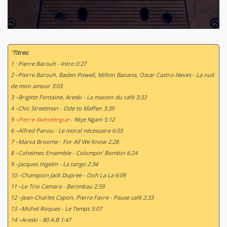
“
Titres:
1 : Pierre Barouh - Intro 0:27
2 –Pierre Barouh, Baden Powell, Milton Banana, Oscar Castro-Neves - La nuit
de mon amour 3:03
3 –Brigitte Fontaine, Areski - La maison du café 3:33
4 –Chic Streetman - Ode to Maffen 3:39
5 –
Pierre Akendengue
- Ntçe Ngani 5:12
6 –Alfred Panou - Le moral nécessaire 6:03
7 –Marva Broome - For All We Know 2:28
8 –Cohelmec Ensemble - Colompin' Bombin 6:24
9 –Jacques Higelin - La tango 2:34
10 –Champion Jack Dupree - Ooh La La 6:09
11 –Le Trio Camara - Berimbau 2:59
12 –Jean-Charles Capon, Pierre Favre - Pause café 2:33
13 –Michel Roques - Le Temps 5:07
14 –Areski - 80 A.B 1:47