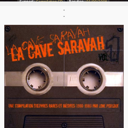
Support :
Compilation CD
Parution :
01/09/2005
"
"