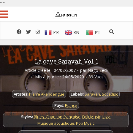
"
"
FR
EN
PT
La cave Saravah Vol. 1
Article créé le : 04/02/2007
par
Nago Seck
Mis à jour le : 24/05/2020
89 Vues
Artistes:
Pierre Akendengue
Labels:
Saravah
,
Socadisc
Pays:
France
Styles:
Blues
,
Chanson française
,
Folk Music
,
Jazz
,
Musique acoustique
,
Pop Music