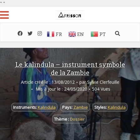
"
"
FR
EN
PT
Le kalindula – instrument symbole
de la Zambie
Article créé le : 13/08/2012
par
Sylvie Clerfeuille
Mis à jour le : 24/05/2020
504 Vues
Instruments:
Kalindula
Pays:
Zambie
Styles:
Kalindula
Thème :
Dossier