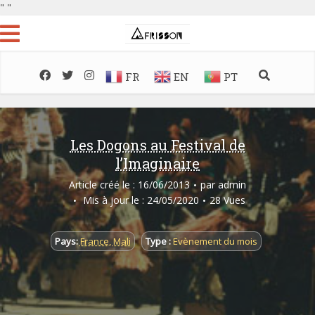
"
"
FR
EN
PT
Les Dogons au Festival de
l’Imaginaire
Article créé le : 16/06/2013
par
admin
Mis à jour le : 24/05/2020
28 Vues
Pays:
France
,
Mali
Type :
Evènement du mois