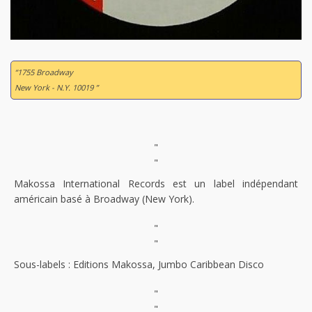
“1755 Broadway
New York - N.Y. 10019 ”
"
"
Makossa International Records est un label indépendant
américain basé à Broadway (New York).
"
"
Sous-labels : Editions Makossa, Jumbo Caribbean Disco
"
"