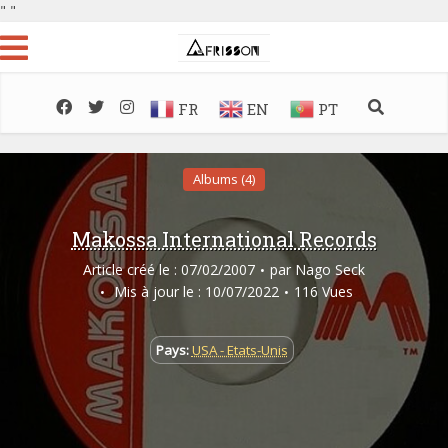
"
"
FR
EN
PT
Albums (4)
Makossa International Records
Article créé le : 07/02/2007
par
Nago Seck
Mis à jour le : 10/07/2022
116 Vues
Pays:
USA - Etats-Unis