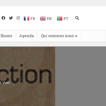
FR
EN
PT
lbums
Agenda
Qui sommes nous
1 Vues