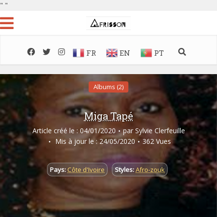
"
"
FR
EN
PT
Albums (2)
Miga Tapé
Article créé le : 04/01/2020
par
Sylvie Clerfeuille
Mis à jour le : 24/05/2020
362 Vues
Pays:
Côte d'Ivoire
Styles:
Afro-zouk