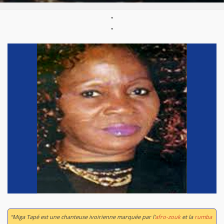
"
"
“Miga Tapé est une chanteuse ivoirienne marquée par l'
afro-zouk
et la
rumba