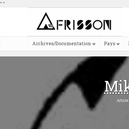
"
"
Archives/Documentation
Pays
Mik
Articl