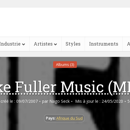
Industrie
Artistes
Styles
Instruments
A
Albums (3)
e Fuller Music (
e créé le : 09/07/2007
par
Nago Seck
Mis à jour le : 24/05/2020
5
Pays:
Afrique du Sud