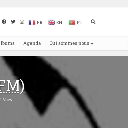
FR
EN
PT
lbums
Agenda
Qui sommes nous
MFM)
1 Vues