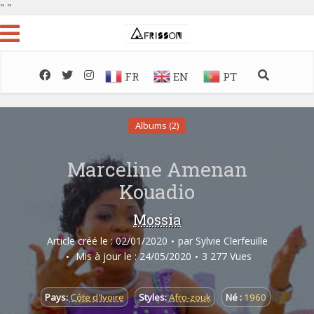
"
"
FR
EN
PT
Albums (2)
Marceline Amenan
Kouadio
Mossia
Article créé le : 02/01/2020
par
Sylvie Clerfeuille
Mis à jour le : 24/05/2020
3 277 Vues
Pays:
Côte d'Ivoire
Styles:
Afro-zouk
Né :
1960