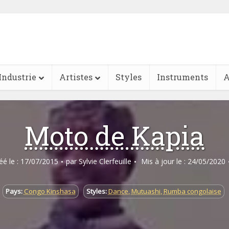
Industrie
Artistes
Styles
Instruments
A
Moto de Kapia
réé le : 17/07/2015
par
Sylvie Clerfeuille
Mis à jour le : 24/05/2020
Pays:
Congo Kinshasa
Styles:
Dance
,
Mutuashi
,
Rumba congolaise