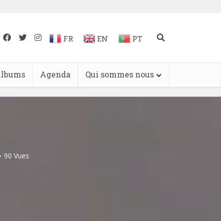
FR
EN
PT
lbums
Agenda
Qui sommes nous
90 Vues