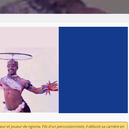
ur et joueur de ngoma. Fils d'un percussionniste, il débute sa carrière en