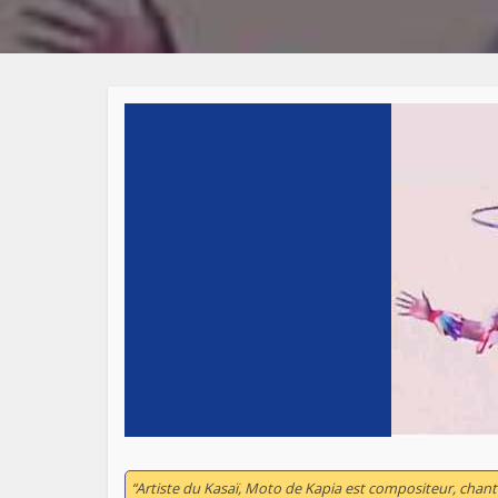
“Artiste du Kasaï, Moto de Kapia est compositeur, chante