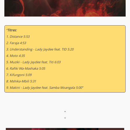
“
Titres:
1. Distance 5:53
2. Faraja 4:53
3. Understanding - Lady Jaydee feat. TID 5:20
4. Moto 4:35
5. Muziki - Lady Jaydee feat. Titi 6:03
6. Rafiki Wa-Mashaka 5:05
7. Kifungoni 5:09
8. Mshika-Mbili 5:31
9. Makini - Lady Jaydee feat. Samba Moangala 5:00”
"
"