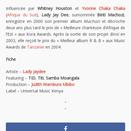
Influencée par
Whitney Houston
et
Yvonne Chaka Chaka
(
Afrique du Sud
),
Lady Jay Dee
, surnommée
Binti Machozi
,
enregistre en 2000 son premier album
Machozi
et décroche
deux ans plus tard le prix de « Meilleure chanteuse d’Afrique de
l’Est » aux Kora Awards. Après la sortie de son projet
Binti
en
2003, elle reçoit le prix du « Meilleur album R & B » aux Music
Awards de
Tanzanie
en 2004.
Fiche
Artiste –
Lady Jaydee
Featuring –
TID
,
Titi
,
Samba Moangala
Production –
Judith Wambura Mbibo
Label – Universal Music Kenya
"
"