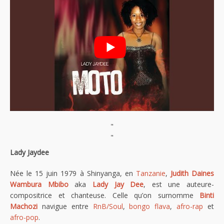
"
"
Lady Jaydee
Née le 15 juin 1979 à Shinyanga, en
Tanzanie
,
Judith Daines
Wambura Mbibo
aka
Lady Jay Dee
, est une auteure-
compositrice et chanteuse. Celle qu’on surnomme
Binti
Machozi
navigue entre
RnB/Soul
,
bongo flava
,
afro-rap
et
afro-pop
.