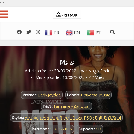
"
"
FR
EN
PT
Moto
Article créé le : 30/09/2012
par
Nago Seck
Mis à jour le : 13/08/2025
42 Vues
Artistes:
Lady Jaydee
Labels:
Universal Music
Pays:
Tanzanie - Zanzibar
Styles:
Afro-pop
,
Afro-rap
,
Bongo Flava
,
R&B / RnB
,
RnB/Soul
Parution :
13/04/2005
Support :
CD