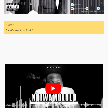
“
Titres:
1. Ndiwamululu 3:14 ”
"
"