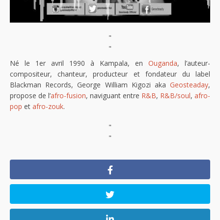
"
"
Né le 1er avril 1990 à Kampala, en
Ouganda
, l’auteur-
compositeur, chanteur, producteur et fondateur du label
Blackman Records, George William Kigozi aka
Geosteaday
,
propose de l’
afro-fusion
, naviguant entre
R&B
,
R&B/soul
,
afro-
pop
et
afro-zouk
.
"
"