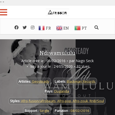
"
"
FR
EN
PT
Ndiwamululu
Article créé le : 08/02/2016
par
Nago Seck
Mis à jour le : 24/05/2020
32 Vues
Artistes:
Geosteady
Labels:
Blackman Records
Pays:
Ouganda
Styles:
Afro-fusion/afrobeats
,
Afro-pop
,
Afro-zouk
,
RnB/Soul
Support :
Single
Parution :
08/02/2016