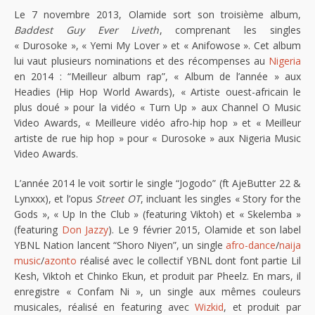
Le 7 novembre 2013, Olamide sort son troisième album,
Baddest Guy Ever Liveth
, comprenant les singles
« Durosoke », « Yemi My Lover » et « Anifowose ». Cet album
lui vaut plusieurs nominations et des récompenses au
Nigeria
en 2014 : “Meilleur album rap”, « Album de l’année » aux
Headies (Hip Hop World Awards), « Artiste ouest-africain le
plus doué » pour la vidéo « Turn Up » aux Channel O Music
Video Awards, « Meilleure vidéo afro-hip hop » et « Meilleur
artiste de rue hip hop » pour « Durosoke » aux Nigeria Music
Video Awards.
L’année 2014 le voit sortir le single “Jogodo” (ft AjeButter 22 &
Lynxxx), et l’opus
Street OT
, incluant les singles « Story for the
Gods », « Up In the Club » (featuring Viktoh) et « Skelemba »
(featuring
Don Jazzy
). Le 9 février 2015, Olamide et son label
YBNL Nation lancent “Shoro Niyen”, un single
afro-dance
/
naija
music
/
azonto
réalisé avec le collectif YBNL dont font partie Lil
Kesh, Viktoh et Chinko Ekun, et produit par Pheelz. En mars, il
enregistre « Confam Ni », un single aux mêmes couleurs
musicales, réalisé en featuring avec
Wizkid
, et produit par