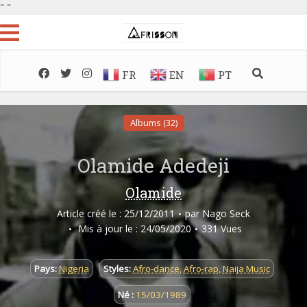
"
"
FR
EN
PT
Albums (32)
Olamide Adedeji
Olamide
Article créé le : 25/12/2011
par
Nago Seck
Mis à jour le : 24/05/2020
331 Vues
Pays:
Nigeria
Styles:
Afro-dance
,
Afro-rap
,
Naija Music
Né :
15/03/1989