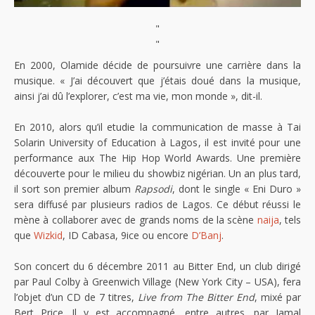
"
"
En 2000, Olamide décide de poursuivre une carrière dans la
musique. « J’ai découvert que j’étais doué dans la musique,
ainsi j’ai dû l’explorer, c’est ma vie, mon monde », dit-il.
En 2010, alors qu’il etudie la communication de masse à Tai
Solarin University of Education à Lagos, il est invité pour une
performance aux The Hip Hop World Awards. Une première
découverte pour le milieu du showbiz nigérian. Un an plus tard,
il sort son premier album
Rapsodi
, dont le single « Eni Duro »
sera diffusé par plusieurs radios de Lagos. Ce début réussi le
mène à collaborer avec de grands noms de la scène
naija
, tels
que
Wizkid
, ID Cabasa, 9ice ou encore
D’Banj
.
Son concert du 6 décembre 2011 au Bitter End, un club dirigé
par Paul Colby à Greenwich Village (New York City – USA), fera
l’objet d’un CD de 7 titres,
Live from The Bitter End
, mixé par
Bert Price. Il y est accompagné, entre autres, par Jamal