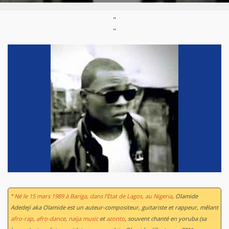
"
"
“
Né le 15 mars 1989 à Bariga, dans l’Etat de Lagos, au Nigeria
, Olamide
Adedeji aka Olamide est un auteur-compositeur, guitariste et rappeur, mêlant
afro-rap
,
afro-dance
,
naija music
et
azonto
, souvent chanté en yoruba (sa