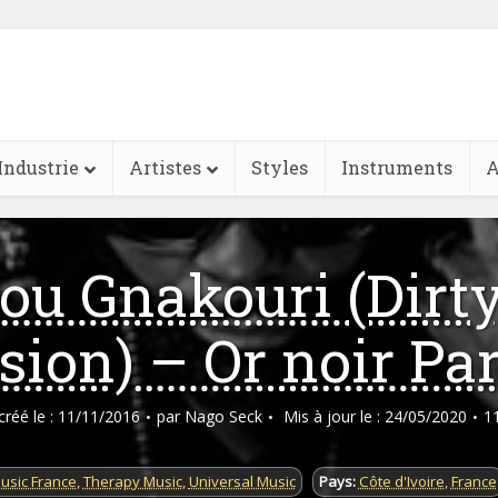
Industrie
Artistes
Styles
Instruments
A
ou Gnakouri (Dirt
sion) – Or noir Part
 créé le : 11/11/2016
par
Nago Seck
Mis à jour le : 24/05/2020
1
usic France
,
Therapy Music
,
Universal Music
Pays:
Côte d'Ivoire
,
France