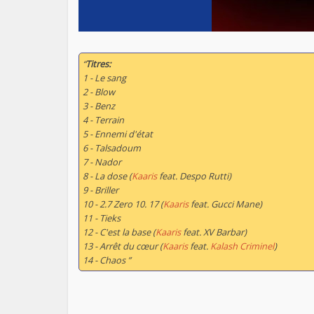
“
Titres:
1 - Le sang
2 - Blow
3 - Benz
4 - Terrain
5 - Ennemi d'état
6 - Talsadoum
7 - Nador
8 - La dose (
Kaaris
feat. Despo Rutti)
9 - Briller
10 - 2.7 Zero 10. 17 (
Kaaris
feat. Gucci Mane)
11 - Tieks
12 - C'est la base (
Kaaris
feat. XV Barbar)
13 - Arrêt du cœur (
Kaaris
feat.
Kalash Criminel
)
14 - Chaos ”