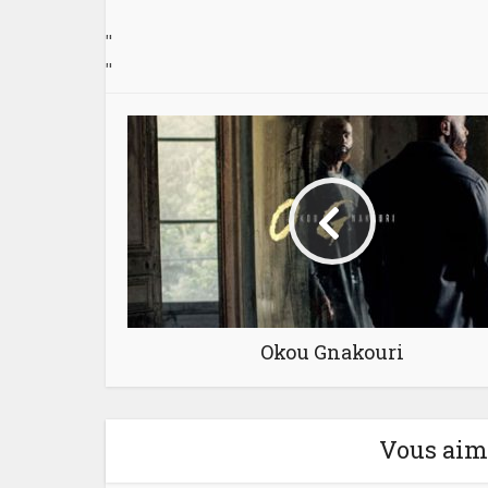
"
"
Okou Gnakouri
Vous aime