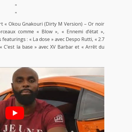
"
"
t « Okou Gnakouri (Dirty M Version) – Or noir
orceaux comme « Blow », « Ennemi d’état »,
featurings : « La dose » avec Despo Rutti, « 2.7
« C’est la base » avec XV Barbar et « Arrêt du