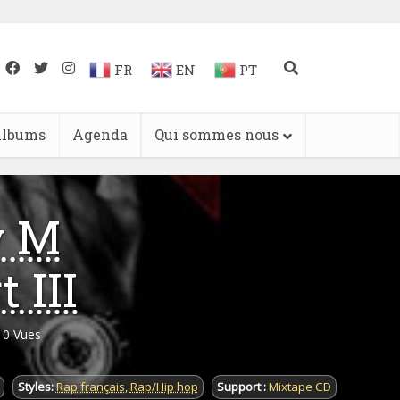
FR
EN
PT
lbums
Agenda
Qui sommes nous
y M
 III
10 Vues
Styles:
Rap français
,
Rap/Hip hop
Support :
Mixtape CD