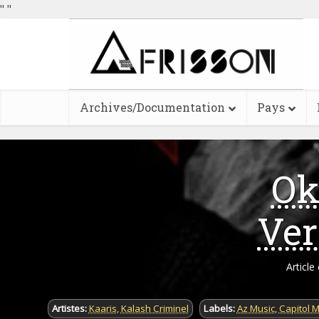
"
"
Archives/Documentation
Pays
Ok
Ver
Article
Artistes:
Kaaris
,
Kalash Criminel
Labels:
Az Music
,
Capitol M