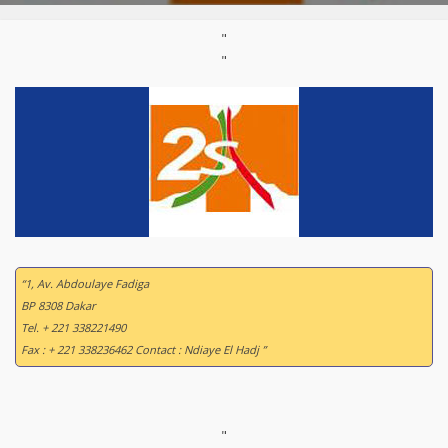
"
"
“1, Av. Abdoulaye Fadiga
BP 8308 Dakar
Tel. + 221 338221490
Fax : + 221 338236462 Contact : Ndiaye El Hadj ”
"