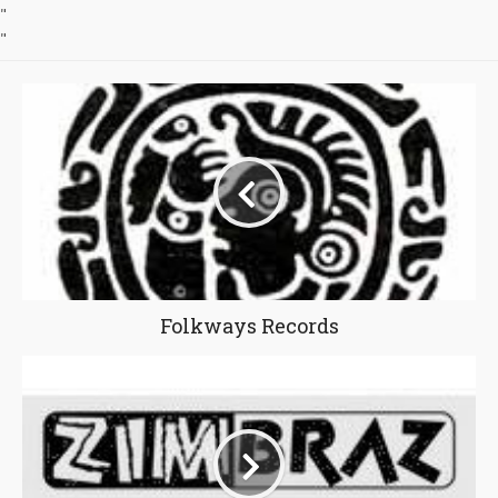
"
"
Folkways Records