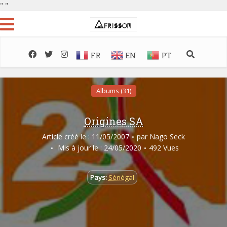
"
"
FR
EN
PT
Albums (31)
Origines SA
Article créé le : 11/05/2007
par
Nago Seck
Mis à jour le : 24/05/2020
492 Vues
Pays:
Sénégal